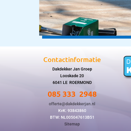
Contactinformatie
Dakdekker Jan Groep
Looskade 20
6041 LE ROERMOND
085 333 2948
offerte@dakdekkerjan.nl
KvK: 93843860
BTW: NL005047613B51
Sitemap