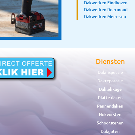
Dakwerken Eindhoven
Dakwerken Roermond
Dakwerken Meerssen
Diensten
Dakinspectie
Dakreparatie
Daklekkage
Platte daken
Pannendaken
Nokvorsten
Schoorstenen
Dakgoten