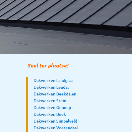
Snel ter plaatse!
Dakwerken Landgraaf
Dakwerken Leudal
Dakwerken Beekdalen
Dakwerken Stein
Dakwerken Gennep
Dakwerken Beek
Dakwerken Simpelveld
Dakwerken Voerendaal