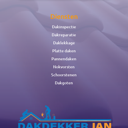
Diensten
Dakinspectie
Dakreparatie
Daklekkage
Platte daken
Pannendaken
Nokvorsten
Schoorstenen
Dakgoten