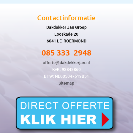
Contactinformatie
Dakdekker Jan Groep
Looskade 20
6041 LE ROERMOND
085 333 2948
offerte@dakdekkerjan.nl
KvK: 93843860
BTW: NL005047613B51
Sitemap